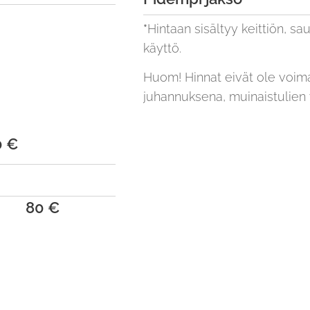
*
Hintaan sisältyy keittiön, sa
käyttö.
Huom! Hinnat eivät ole voim
juhannuksena, muinaistulien
0 €
80 €