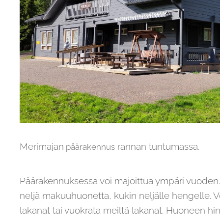
Merimajan
rannan tuntumassa.
päärakennus
Päärakennuksessa voi majoittua ympäri vuoden.
neljä makuuhuonetta, kukin neljälle hengelle. V
lakanat tai vuokrata meiltä lakanat. Huoneen hin