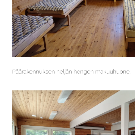
Päärakennuksen neljän hengen makuuhuone.