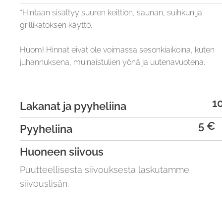
*
Hintaan sisältyy suuren keittiön, saunan, suihkun ja
grillikatoksen käyttö.
Huom! Hinnat eivät ole voimassa sesonkiaikoina, kuten
juhannuksena, muinaistulien yönä ja uutenavuotena.
1
Lakanat ja pyyheliina
5 €
Pyyheliina
Huoneen siivous
Puutteellisesta siivouksesta
laskutamme
siivouslisän.