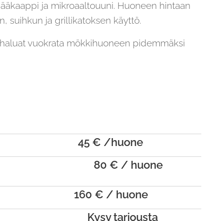
jääkaappi ja mikroaaltouuni. Huoneen hintaan
n, suihkun ja grillikatoksen käyttö.
äli haluat vuokrata mökkihuoneen pidemmäksi
45 € /huone
80 € / huone
160 € / huone
Kysy tarjousta