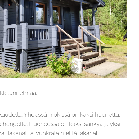
kkitunnelmaa.
kaudella. Yhdessä mökissä on kaksi huonetta,
 hengelle. Huoneessa on kaksi sänkyä ja yksi
at lakanat tai vuokrata meiltä lakanat.