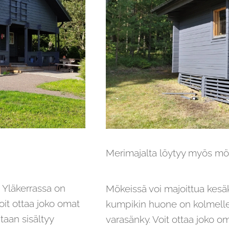
Merimajalta löytyy myös mö
 Yläkerrassa on
Mökeissä voi majoittua kesä
oit ottaa joko omat
kumpikin huone on kolmelle
taan sisältyy
varasänky. Voit ottaa joko om