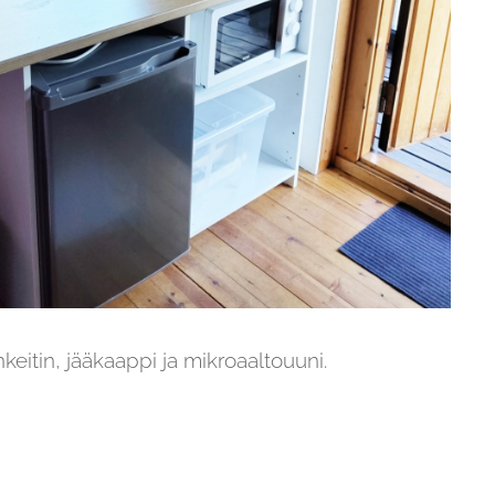
eitin, jääkaappi ja mikroaaltouuni.