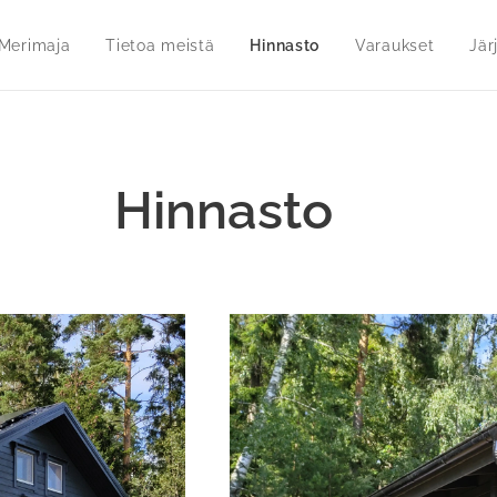
Merimaja
Tietoa meistä
Hinnasto
Varaukset
Jär
nasto