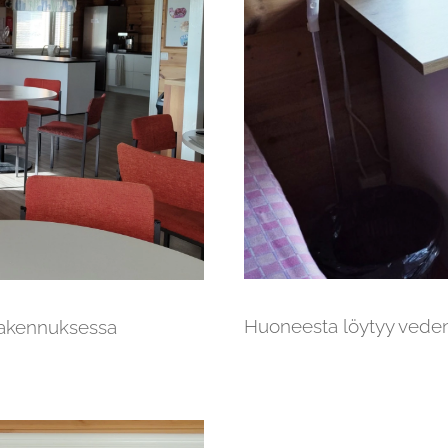
Huoneesta löytyy vedenk
ärakennuksessa