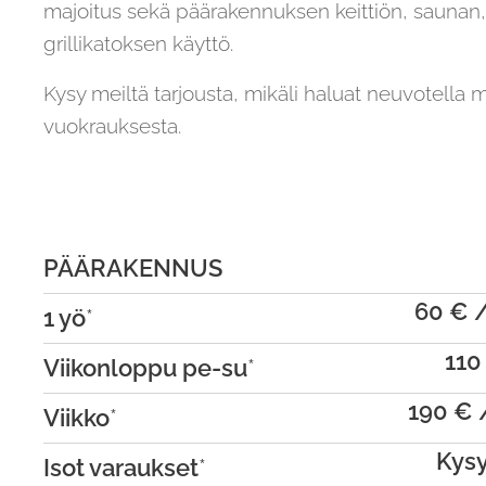
majoitus sekä päärakennuksen keittiön, saunan,
grillikatoksen käyttö.
Kysy meiltä tarjousta, mikäli haluat neuvotella 
vuokrauksesta.
PÄÄRAKENNUS
60 € 
1 yö
*
110
Viikonloppu pe-su
*
190
€ 
Viikko
*
Kysy
Isot varaukset
*