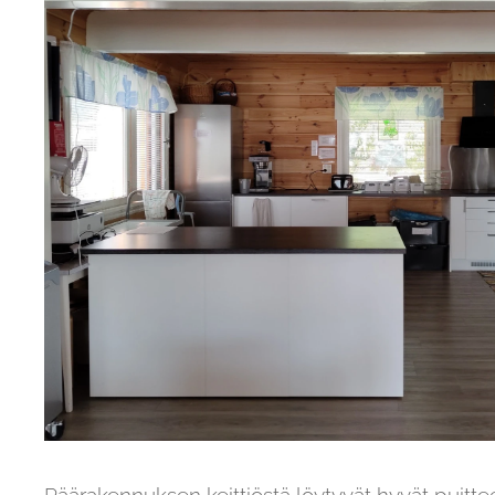
Päärakennuksen
keittiöstä löytyvät hyvät puitte