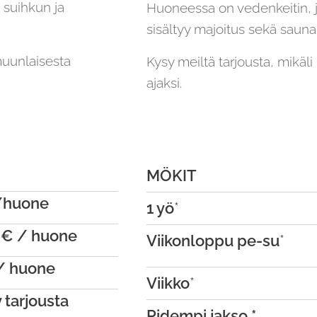
 suihkun ja
Huoneessa on vedenkeitin, 
sisältyy majoitus sekä sauna
muunlaisesta
Kysy meiltä tarjousta, mik
ajaksi.
MÖKIT
/huone
1 yö
*
 € / huone
Viikonloppu pe-su
*
/ huone
Viikko
*
 tarjousta
Pidempi jakso *