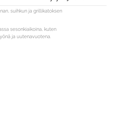
unan, suihkun ja grillikatoksen
assa sesonkiaikoina, kuten
 yönä ja uutenavuotena.