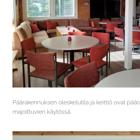
Päärakennuksen oleskelutila ja keittiö ovat pä
majoittuvien käytössä.